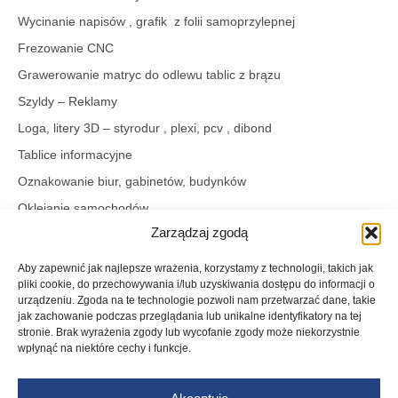
Wycinanie napisów , grafik z folii samoprzylepnej
Frezowanie CNC
Grawerowanie matryc do odlewu tablic z brązu
Szyldy – Reklamy
Loga, litery 3D – styrodur , plexi, pcv , dibond
Tablice informacyjne
Oznakowanie biur, gabinetów, budynków
Oklejanie samochodów
Zarządzaj zgodą
Oklejanie szyb i witryn
Kasetony świetlne
Aby zapewnić jak najlepsze wrażenia, korzystamy z technologii, takich jak
pliki cookie, do przechowywania i/lub uzyskiwania dostępu do informacji o
Neon Led
urządzeniu. Zgoda na te technologie pozwoli nam przetwarzać dane, takie
Cięcie – grawerowanie laserem
jak zachowanie podczas przeglądania lub unikalne identyfikatory na tej
stronie. Brak wyrażenia zgody lub wycofanie zgody może niekorzystnie
Druk wizytówek, ulotek, teczek firmowych – projektowanie
wpłynąć na niektóre cechy i funkcje.
graficzne.