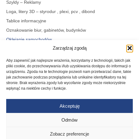
Szyldy – Reklamy
Loga, litery 3D – styrodur , plexi, pcv , dibond
Tablice informacyjne
Oznakowanie biur, gabinetów, budynków
Oklejanie samochodów
Zarządzaj zgodą
Oklejanie szyb i witryn
Kasetony świetlne
Aby zapewnić jak najlepsze wrażenia, korzystamy z technologii, takich jak
pliki cookie, do przechowywania i/lub uzyskiwania dostępu do informacji o
Neon Led
urządzeniu. Zgoda na te technologie pozwoli nam przetwarzać dane, takie
Cięcie – grawerowanie laserem
jak zachowanie podczas przeglądania lub unikalne identyfikatory na tej
stronie. Brak wyrażenia zgody lub wycofanie zgody może niekorzystnie
Druk wizytówek, ulotek, teczek firmowych – projektowanie
wpłynąć na niektóre cechy i funkcje.
graficzne.
Akceptuję
© 2025 przez Fart SC. Wszelkie prawa zastrzeżone.
Odmów
Realizacja:
Wojoweb
Zobacz preferencje