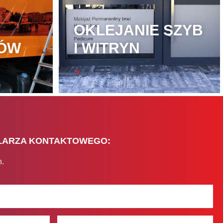
OKLEJANIE SZYB
ÓW
I WITRYN
LARZA KONTAKTOWEGO:
n.