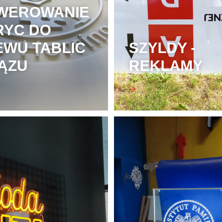
WEROWANIE
RYC DO
EWU TABLIC
SZYLDY -
ĄZU
REKLAMY