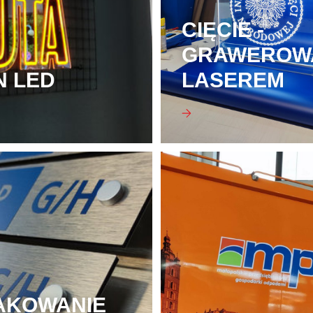
CIĘCIE -
GRAWEROW
N LED
LASEREM
AKOWANIE