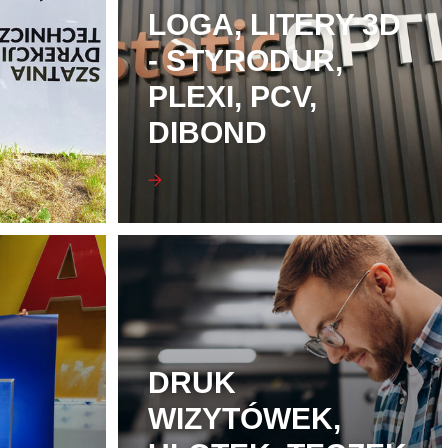
LOGA, LITERY 3D
- STYRODUR,
PLEXI, PCV,
DIBOND
DRUK
WIZYTÓWEK,