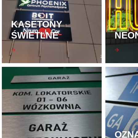
KASETONY
ŚWIETLNE
NEO
OZN