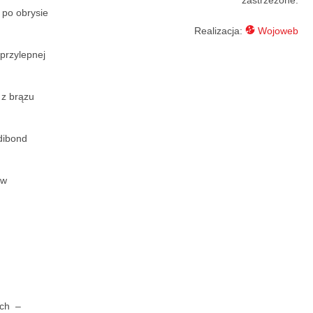
 po obrysie
Realizacja:
Wojoweb
oprzylepnej
 z brązu
 dibond
ów
ych –