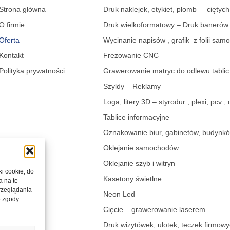
Strona główna
Druk naklejek, etykiet, plomb – ciętych
O firmie
Druk wielkoformatowy – Druk banerów
Oferta
Wycinanie napisów , grafik z folii sam
Kontakt
Frezowanie CNC
Polityka prywatności
Grawerowanie matryc do odlewu tablic
Szyldy – Reklamy
Loga, litery 3D – styrodur , plexi, pcv ,
Tablice informacyjne
Oznakowanie biur, gabinetów, budynk
Oklejanie samochodów
Oklejanie szyb i witryn
ki cookie, do
Kasetony świetlne
a na te
rzeglądania
Neon Led
e zgody
Cięcie – grawerowanie laserem
Druk wizytówek, ulotek, teczek firmow