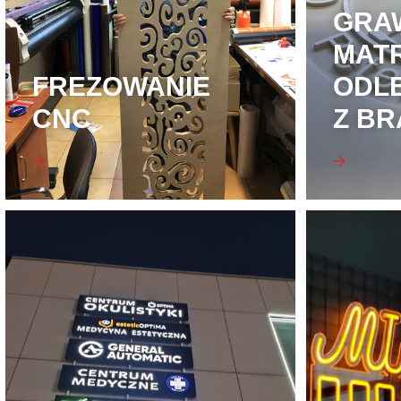
GRA
MAT
FREZOWANIE
ODL
CNC
Z BR