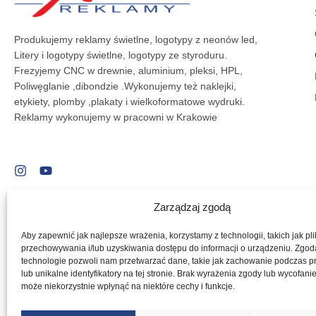
Produkujemy reklamy świetlne, logotypy z neonów led,
Litery i logotypy świetlne, logotypy ze styroduru.
Frezyjemy CNC w drewnie, aluminium, pleksi, HPL,
Poliwęglanie ,dibondzie .Wykonujemy też naklejki,
etykiety, plomby ,plakaty i wielkoformatowe wydruki.
Reklamy wykonujemy w pracowni w Krakowie
Zarządzaj zgodą
Aby zapewnić jak najlepsze wrażenia, korzystamy z technologii, takich jak pli
przechowywania i/lub uzyskiwania dostępu do informacji o urządzeniu. Zgod
technologie pozwoli nam przetwarzać dane, takie jak zachowanie podczas p
lub unikalne identyfikatory na tej stronie. Brak wyrażenia zgody lub wycofani
może niekorzystnie wpłynąć na niektóre cechy i funkcje.